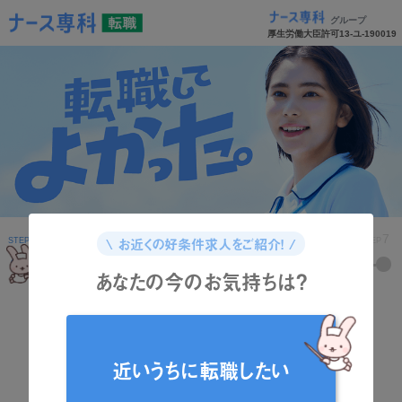
グループ
厚生労働大臣許可13-ユ-190019
1
2
3
4
5
6
7
\ お近くの好条件求人をご紹介！ /
STEP
STEP
STEP
STEP
STEP
STEP
STEP
あなたの今のお気持ちは？
どんな資格をお持ちですか？
近いうちに転職したい