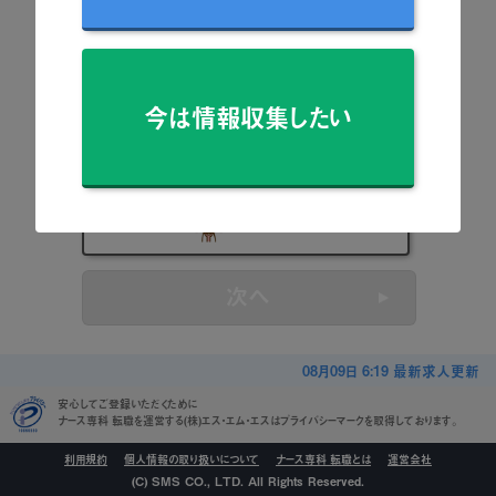
看護師
准看護師
今は情報収集したい
保健師
助産師
看護学生
次へ
08月09日 6:19 最新求人更新
安心してご登録いただくために
ナース専科 転職を運営する(株)エス・エム・エスはプライバシーマークを取得しております。
利用規約
個人情報の取り扱いについて
ナース専科 転職とは
運営会社
(C) SMS CO., LTD. All Rights Reserved.