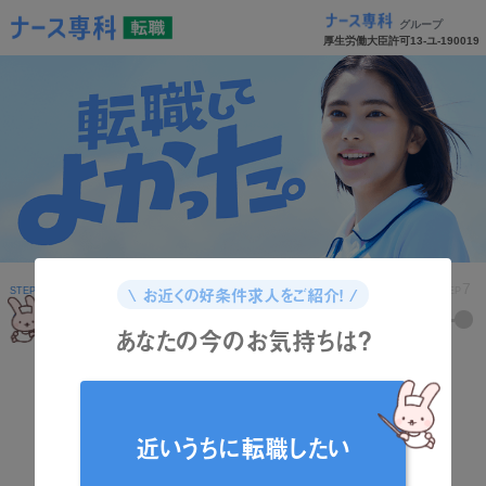
グループ
厚生労働大臣許可13-ユ-190019
1
2
3
4
5
6
7
\ お近くの好条件求人をご紹介！ /
STEP
STEP
STEP
STEP
STEP
STEP
STEP
あなたの今のお気持ちは？
どんな資格をお持ちですか？
近いうちに転職したい