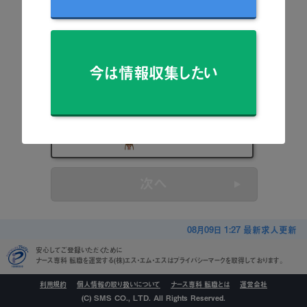
看護師
准看護師
今は情報収集したい
保健師
助産師
看護学生
次へ
08月09日 1:27 最新求人更新
安心してご登録いただくために
ナース専科 転職を運営する(株)エス・エム・エスはプライバシーマークを取得しております。
利用規約
個人情報の取り扱いについて
ナース専科 転職とは
運営会社
(C) SMS CO., LTD. All Rights Reserved.