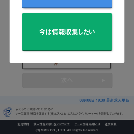
看護師
准看護師
今は情報収集したい
保健師
助産師
看護学生
次へ
08月06日 19:30 最新求人更新
安心してご登録いただくために
ナース専科 転職を運営する(株)エス・エム・エスはプライバシーマークを取得しております。
利用規約
個人情報の取り扱いについて
ナース専科 転職とは
運営会社
(C) SMS CO., LTD. All Rights Reserved.