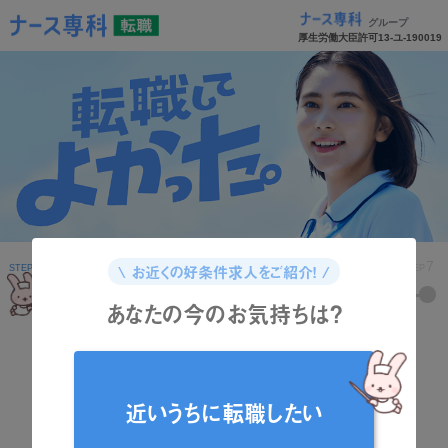
グループ
厚生労働大臣許可13-ユ-190019
1
2
3
4
5
6
7
\ お近くの好条件求人をご紹介！ /
STEP
STEP
STEP
STEP
STEP
STEP
STEP
あなたの今のお気持ちは？
どんな資格をお持ちですか？
近いうちに転職したい