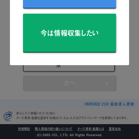
看護師
准看護師
今は情報収集したい
保健師
助産師
看護学生
次へ
08月06日 2:02 最新求人更新
安心してご登録いただくために
ナース専科 転職を運営する(株)エス・エム・エスはプライバシーマークを取得しております。
利用規約
個人情報の取り扱いについて
ナース専科 転職とは
運営会社
(C) SMS CO., LTD. All Rights Reserved.