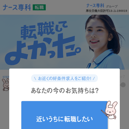
グループ
厚生労働大臣許可13-ユ-190019
1
2
3
4
5
6
7
\ お近くの好条件求人をご紹介！ /
STEP
STEP
STEP
STEP
STEP
STEP
STEP
あなたの今のお気持ちは？
どんな資格をお持ちですか？
近いうちに転職したい