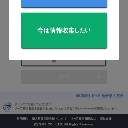
看護師
准看護師
今は情報収集したい
保健師
助産師
看護学生
次へ
08月08日 19:06 最新求人更新
安心してご登録いただくために
ナース専科 転職を運営する(株)エス・エム・エスはプライバシーマークを取得しております。
利用規約
個人情報の取り扱いについて
ナース専科 転職とは
運営会社
(C) SMS CO., LTD. All Rights Reserved.