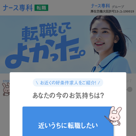
グループ
厚生労働大臣許可13-ユ-190019
1
2
3
4
5
6
7
\ お近くの好条件求人をご紹介！ /
STEP
STEP
STEP
STEP
STEP
STEP
STEP
あなたの今のお気持ちは？
どんな資格をお持ちですか？
近いうちに転職したい