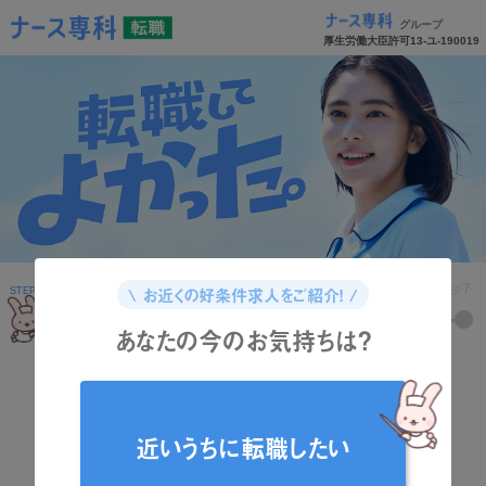
グループ
厚生労働大臣許可13-ユ-190019
1
2
3
4
5
6
7
\ お近くの好条件求人をご紹介！ /
STEP
STEP
STEP
STEP
STEP
STEP
STEP
あなたの今のお気持ちは？
どんな資格をお持ちですか？
近いうちに転職したい