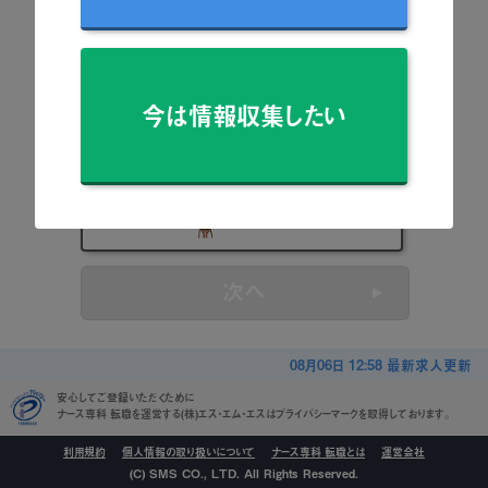
看護師
准看護師
今は情報収集したい
保健師
助産師
看護学生
次へ
08月06日 12:58 最新求人更新
安心してご登録いただくために
ナース専科 転職を運営する(株)エス・エム・エスはプライバシーマークを取得しております。
利用規約
個人情報の取り扱いについて
ナース専科 転職とは
運営会社
(C) SMS CO., LTD. All Rights Reserved.