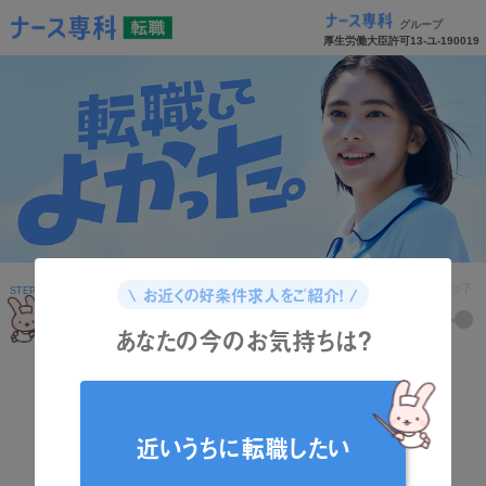
グループ
厚生労働大臣許可13-ユ-190019
1
2
3
4
5
6
7
\ お近くの好条件求人をご紹介！ /
STEP
STEP
STEP
STEP
STEP
STEP
STEP
あなたの今のお気持ちは？
どんな資格をお持ちですか？
近いうちに転職したい