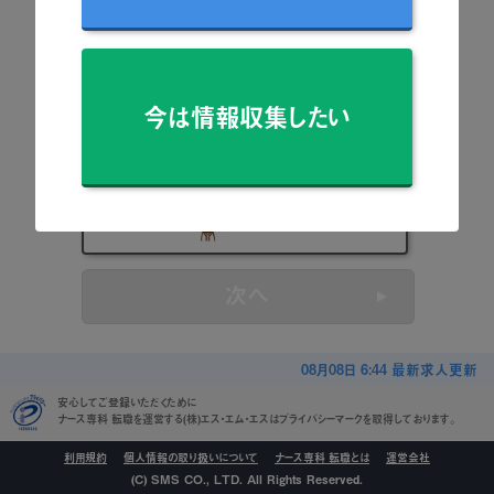
看護師
准看護師
今は情報収集したい
保健師
助産師
看護学生
次へ
08月08日 6:44 最新求人更新
安心してご登録いただくために
ナース専科 転職を運営する(株)エス・エム・エスはプライバシーマークを取得しております。
利用規約
個人情報の取り扱いについて
ナース専科 転職とは
運営会社
(C) SMS CO., LTD. All Rights Reserved.