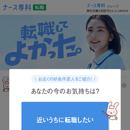
グループ
厚生労働大臣許可13-ユ-190019
1
2
3
4
5
6
7
\ お近くの好条件求人をご紹介！ /
STEP
STEP
STEP
STEP
STEP
STEP
STEP
あなたの今のお気持ちは？
どんな資格をお持ちですか？
近いうちに転職したい