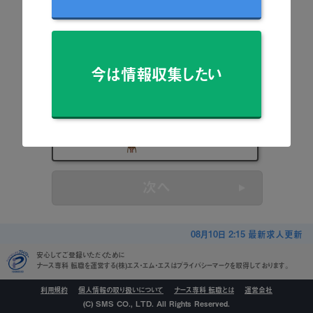
看護師
准看護師
今は情報収集したい
保健師
助産師
看護学生
次へ
08月10日 2:15 最新求人更新
安心してご登録いただくために
ナース専科 転職を運営する(株)エス・エム・エスはプライバシーマークを取得しております。
利用規約
個人情報の取り扱いについて
ナース専科 転職とは
運営会社
(C) SMS CO., LTD. All Rights Reserved.