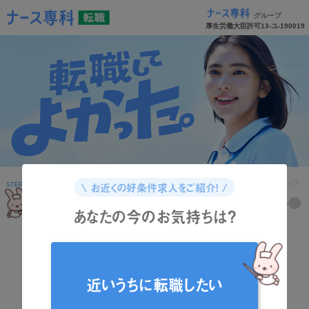
グループ
厚生労働大臣許可13-ユ-190019
1
2
3
4
5
6
7
\ お近くの好条件求人をご紹介！ /
STEP
STEP
STEP
STEP
STEP
STEP
STEP
あなたの今のお気持ちは？
どんな資格をお持ちですか？
近いうちに転職したい