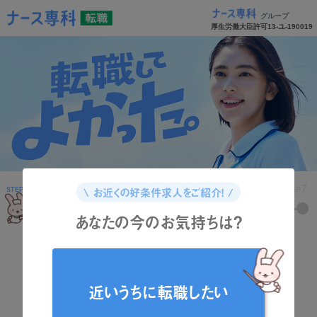
グループ
厚生労働大臣許可13-ユ-190019
1
2
3
4
5
6
7
\ お近くの好条件求人をご紹介！ /
STEP
STEP
STEP
STEP
STEP
STEP
STEP
あなたの今のお気持ちは？
どんな資格をお持ちですか？
近いうちに転職したい