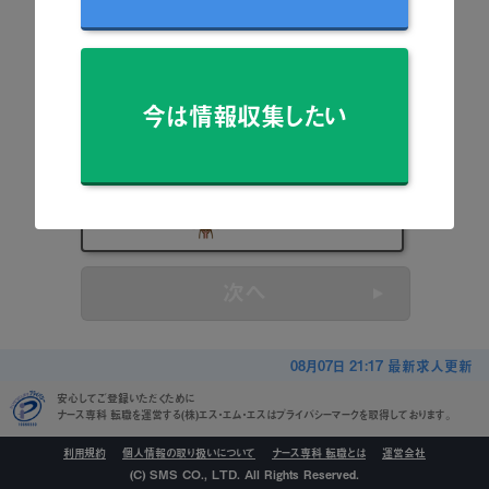
看護師
准看護師
今は情報収集したい
保健師
助産師
看護学生
次へ
08月07日 21:17 最新求人更新
安心してご登録いただくために
ナース専科 転職を運営する(株)エス・エム・エスはプライバシーマークを取得しております。
利用規約
個人情報の取り扱いについて
ナース専科 転職とは
運営会社
(C) SMS CO., LTD. All Rights Reserved.