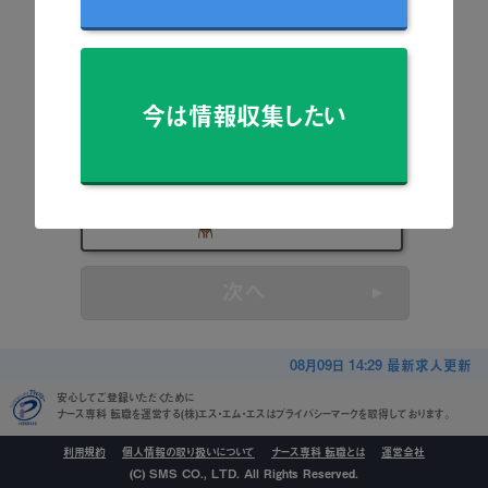
看護師
准看護師
今は情報収集したい
保健師
助産師
看護学生
次へ
08月09日 14:29 最新求人更新
安心してご登録いただくために
ナース専科 転職を運営する(株)エス・エム・エスはプライバシーマークを取得しております。
利用規約
個人情報の取り扱いについて
ナース専科 転職とは
運営会社
(C) SMS CO., LTD. All Rights Reserved.