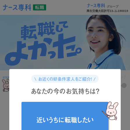
グループ
厚生労働大臣許可13-ユ-190019
1
2
3
4
5
6
7
\ お近くの好条件求人をご紹介！ /
STEP
STEP
STEP
STEP
STEP
STEP
STEP
あなたの今のお気持ちは？
どんな資格をお持ちですか？
近いうちに転職したい