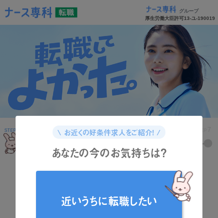
グループ
厚生労働大臣許可13-ユ-190019
1
2
3
4
5
6
7
\ お近くの好条件求人をご紹介！ /
STEP
STEP
STEP
STEP
STEP
STEP
STEP
あなたの今のお気持ちは？
どんな資格をお持ちですか？
近いうちに転職したい