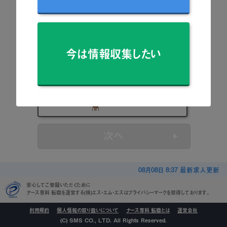
看護師
准看護師
今は情報収集したい
保健師
助産師
看護学生
次へ
08月08日 8:37 最新求人更新
安心してご登録いただくために
ナース専科 転職を運営する(株)エス・エム・エスはプライバシーマークを取得しております。
利用規約
個人情報の取り扱いについて
ナース専科 転職とは
運営会社
(C) SMS CO., LTD. All Rights Reserved.