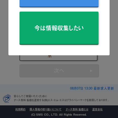
看護師
准看護師
今は情報収集したい
保健師
助産師
看護学生
次へ
08月07日 13:30 最新求人更新
安心してご登録いただくために
ナース専科 転職を運営する(株)エス・エム・エスはプライバシーマークを取得しております。
利用規約
個人情報の取り扱いについて
ナース専科 転職とは
運営会社
(C) SMS CO., LTD. All Rights Reserved.