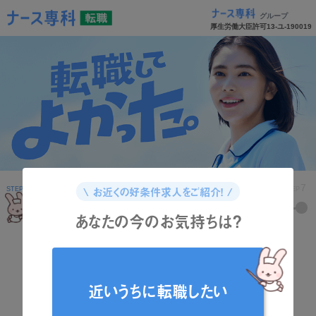
グループ
厚生労働大臣許可13-ユ-190019
1
2
3
4
5
6
7
\ お近くの好条件求人をご紹介！ /
STEP
STEP
STEP
STEP
STEP
STEP
STEP
あなたの今のお気持ちは？
どんな資格をお持ちですか？
近いうちに転職したい