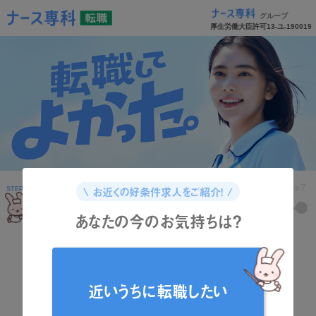
グループ
厚生労働大臣許可13-ユ-190019
1
2
3
4
5
6
7
\ お近くの好条件求人をご紹介！ /
STEP
STEP
STEP
STEP
STEP
STEP
STEP
あなたの今のお気持ちは？
どんな資格をお持ちですか？
近いうちに転職したい