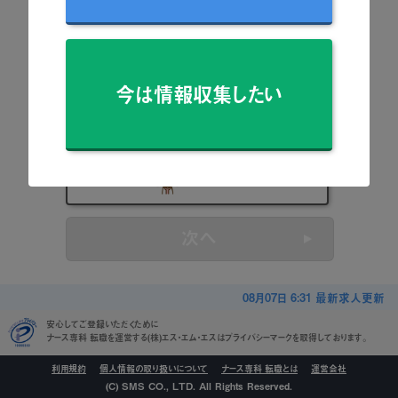
看護師
准看護師
今は情報収集したい
保健師
助産師
看護学生
次へ
08月07日 6:31 最新求人更新
安心してご登録いただくために
ナース専科 転職を運営する(株)エス・エム・エスはプライバシーマークを取得しております。
利用規約
個人情報の取り扱いについて
ナース専科 転職とは
運営会社
(C) SMS CO., LTD. All Rights Reserved.