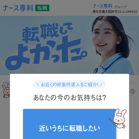
グループ
厚生労働大臣許可13-ユ-190019
1
2
3
4
5
6
7
\ お近くの好条件求人をご紹介！ /
STEP
STEP
STEP
STEP
STEP
STEP
STEP
あなたの今のお気持ちは？
どんな資格をお持ちですか？
近いうちに転職したい