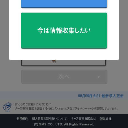
看護師
准看護師
今は情報収集したい
保健師
助産師
看護学生
次へ
08月09日 6:21 最新求人更新
安心してご登録いただくために
ナース専科 転職を運営する(株)エス・エム・エスはプライバシーマークを取得しております。
利用規約
個人情報の取り扱いについて
ナース専科 転職とは
運営会社
(C) SMS CO., LTD. All Rights Reserved.