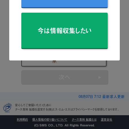
看護師
准看護師
今は情報収集したい
保健師
助産師
看護学生
次へ
08月07日 7:12 最新求人更新
安心してご登録いただくために
ナース専科 転職を運営する(株)エス・エム・エスはプライバシーマークを取得しております。
利用規約
個人情報の取り扱いについて
ナース専科 転職とは
運営会社
(C) SMS CO., LTD. All Rights Reserved.