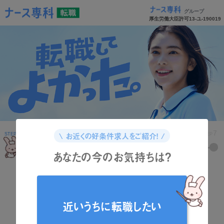
グループ
厚生労働大臣許可13-ユ-190019
1
2
3
4
5
6
7
\ お近くの好条件求人をご紹介！ /
STEP
STEP
STEP
STEP
STEP
STEP
STEP
あなたの今のお気持ちは？
どんな資格をお持ちですか？
近いうちに転職したい