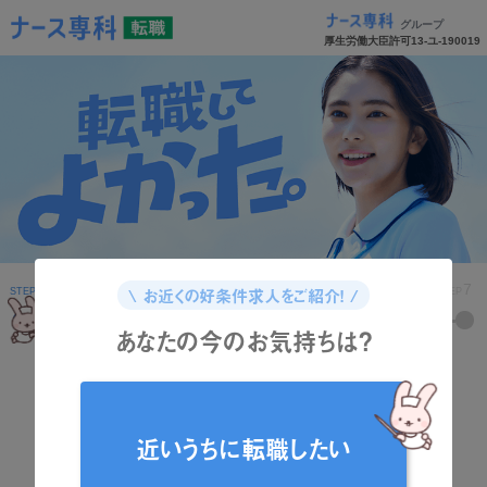
グループ
厚生労働大臣許可13-ユ-190019
1
2
3
4
5
6
7
\ お近くの好条件求人をご紹介！ /
STEP
STEP
STEP
STEP
STEP
STEP
STEP
あなたの今のお気持ちは？
どんな資格をお持ちですか？
近いうちに転職したい