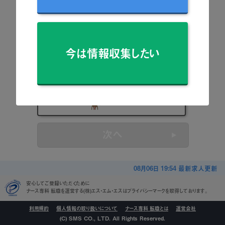
看護師
准看護師
今は情報収集したい
保健師
助産師
看護学生
次へ
08月06日 19:54 最新求人更新
安心してご登録いただくために
ナース専科 転職を運営する(株)エス・エム・エスはプライバシーマークを取得しております。
利用規約
個人情報の取り扱いについて
ナース専科 転職とは
運営会社
(C) SMS CO., LTD. All Rights Reserved.