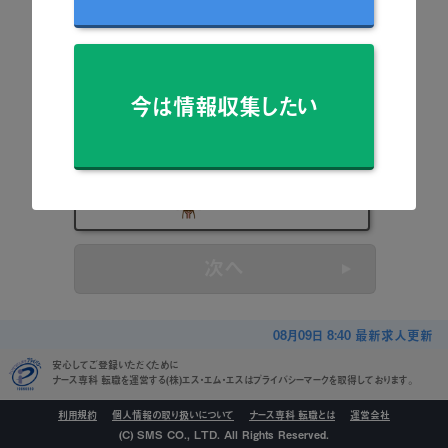
看護師
准看護師
今は情報収集したい
保健師
助産師
看護学生
次へ
08月09日 8:40 最新求人更新
安心してご登録いただくために
ナース専科 転職を運営する(株)エス・エム・エスはプライバシーマークを取得しております。
利用規約
個人情報の取り扱いについて
ナース専科 転職とは
運営会社
(C) SMS CO., LTD. All Rights Reserved.