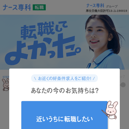
グループ
厚生労働大臣許可13-ユ-190019
1
2
3
4
5
6
7
\ お近くの好条件求人をご紹介！ /
STEP
STEP
STEP
STEP
STEP
STEP
STEP
あなたの今のお気持ちは？
どんな資格をお持ちですか？
近いうちに転職したい