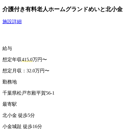
松戸市(千葉県)の人気求人ランキング
訪問看護ステーションなのは
勤務地：
千葉県
松戸市
仲井町2-7-6 青塚ビル101
最寄駅：
上本郷 / 松戸新田 / みのり台
松戸ホームタウンクリニック
勤務地：
千葉県
松戸市
小金原６－５－４
最寄駅：
常盤平 / 北小金 / 新松戸