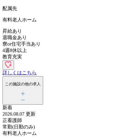
最寄駅
常盤平 徒歩13分
五香
新八柱
配属先
病棟
2交代制
給与高め
昇給あり
車通勤可
電子カルテあり
4週8休以上
有給取得率が高い
詳しくはこちら