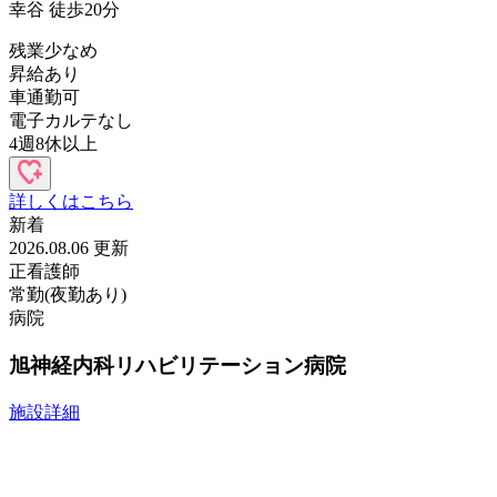
五香病院
勤務地：
千葉県
松戸市
五香8-40-1
最寄駅：
元山 / 五香 / くぬぎ山
新着
2026.08.06 更新
正看護師
常勤(夜勤あり)
訪問看護
訪問看護ステーションフレンドリーアルク松戸五香
施設詳細
給与
想定年収
524.0
万円〜