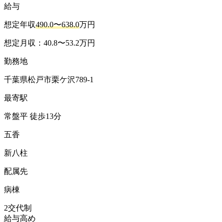
想定月収：39.5万円〜
勤務地
千葉県松戸市五香8丁目23-13
最寄駅
元山 徒歩9分
五香 徒歩16分
くぬぎ山
配属先
施設内訪問看護ステーション＜チーフ＞
2交代制
残業少なめ
昇給あり
退職金あり