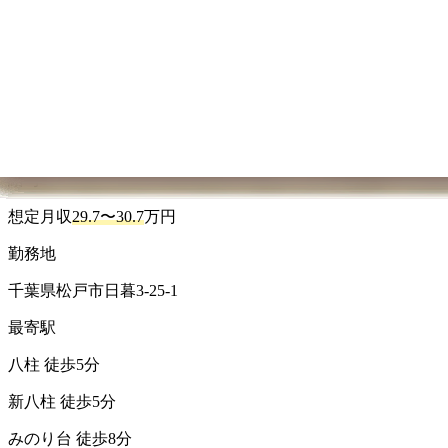
詳しくはこちら
新着
2026.08.06 更新
正看護師
常勤(夜勤あり)
病院
旭神経内科リハビリテーション病院
施設詳細
給与
想定年収
490.0〜638.0
万円
想定月収：40.8〜53.2万円
勤務地
千葉県松戸市栗ケ沢789-1