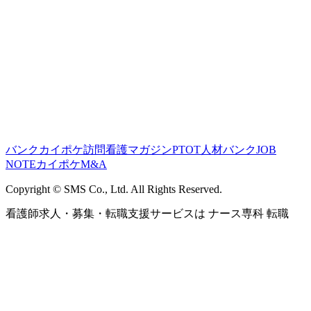
株式会社エス・エム・エスの運営サイト
ナース専科 就職
放射線技師人材バンク
検査技師人材バンク
工学技師人材バン
ク
国試黒本治療家エージェント
JOB NOTE
PTOT人材バンク
エイチエ 転職
ウェルミージョブ
カイゴジョブエージェント
ケア人材バンク
デイゴー求人ナビ・就労支援ナビ
保育士人材
バンク
カイポケ訪問看護マガジン
PTOT人材バンク
JOB
NOTE
カイポケM&A
Copyright © SMS Co., Ltd. All Rights Reserved.
看護師求人・募集・転職支援サービスは
ナース専科 転職